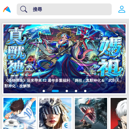
《怪物彈珠》迎來帶來 12 週年多重福利 「媽祖」真獸神化＆「武則天」
獸神化・改解禁