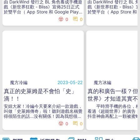
甜蜜幻想
甜蜜幻想
由 DarkWind 發行之 BL 角色養成手機遊
由 DarkWind 發行之 B
戲《新世界狂歡 - Bliss》宣佈25日正式
戲《新世界狂歡 - Bliss
於雙平台（ App Store 和 Google Play
於雙平台（ App Store 和 Go
）上市。本作講述一名意外穿越至異世界
）上市。本作講述一名意外
0
0
卡萊因大陸的大魔法師，與形形色色的眷
卡萊因大陸的大魔法師，與
屬一同調節魔力，並尋找返回原世界的方
屬一同調節魔力，並尋找返
法所展開的冒險故事。與新世界的伙伴們
法所展開的冒險故事。與新
一同縱情狂歡在成為使魔艾斯特、墨菲口
一同縱情狂歡在成為使魔艾
中的「新魔法師」後，伊得受國王之託，
中的「新魔法師」後，伊得
調和了王城地區的元素寶石。他即刻接下
調和了王城地區的元素寶石
重任，走訪卡萊因大陸上風情各異的地
重任，走訪卡萊因大陸上風
區，設法調節一座座力量失衡的元素寶石
區，設法調節一座座力量失
祭壇。伊得在旅途中邂逅許多眷屬，享受
祭壇。伊得在旅途中邂逅許
著精彩刺激的甜蜜時光，但也發現敵意強
著精彩刺激的甜蜜時光，但
勁的異樣魔力正在逼近。終於，一行人步
勁的異樣魔力正在逼近。終
入了魔物肆虐、正逐步吞噬著王國的「死
入了魔物肆虐、正逐步吞噬
地」……玩家將扮演主人公伊得，在陌生
地」……玩家將扮演主人公
魔方冷編
2023-05-22
魔方冰編
的異世界與各具特色的眷屬們一起踏上拯
的異世界與各具特色的眷屬
真正的史萊姆是不會怕「史」
真的和廣告一樣？但
救卡萊因大陸的旅程。遊戲畫面採動態製
救卡萊因大陸的旅程。遊戲
作，搭配豪華日語聲優陣容，精湛詮釋每
作，搭配豪華日語聲優陣容
滴！！
世界》才知道其實不
位角色獨有的韻味與情感波動，帶來前所
位角色獨有的韻味與情感波
安妞大家！冷編今天要來介紹一款遊戲，
平時滑手機的各位，相
未有的沉浸式的劇情聲音體驗。隨著不同
未有的沉浸式的劇情聲音體
叫做「史萊姆傳奇」啦！聽到遊戲名稱覺
看過《超能世界》的廣告，
限定活動的推出，還有機會獲得身著特色
限定活動的推出，還有機會
得很陌生的話…沒有關係！因為我想很多
抖音神曲再配上一顆被蜜蜂
服裝的眷屬們，享受豐富主題的親密劇情
服裝的眷屬們，享受豐富主
人一定會有看過他家的遊戲廣告，廣告開
真的會忍不住把廣告看完，
演出。
演出。
0
0
始是一隻無助的史萊姆然後打了幾個士
的，《超能世界》其實是款
https://www.youtube.com/watch?
https://www.youtube.co
兵，要撿掉落的金錢看是要升攻擊力還是
手遊喔，讓我們繼續來看看
v=ZEWgAKyqUmw&nbsp;事前預約數突
v=ZEWgAKyqUmw&nb
加血量，當初冷編看到這廣告一次兩次的
樣的手遊吧！遊戲介紹 
破 50 萬，開服就送十連抽《新世界狂歡
破 50 萬，開服就送十連