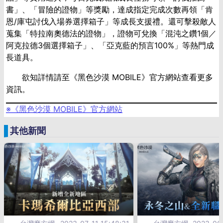
書」、「冒險的證物」等獎勵，達成指定完成次數再領「肯
恩
/
庫屯討伐入場券選擇箱子」等成長支援禮。還可擊殺敵人
蒐集「特拉南奧德法的證物」，證物可兌換「混沌之鑽
1
個／
阿克拉德
3
個選擇箱子」、「亞克藍的預言
100%
」等熱門成
長道具。
欲知詳情請至《黑色沙漠
MOBILE
》官方網站查看更多
資訊。
※《黑色沙漠
MOBILE
》官方網站
其他新聞