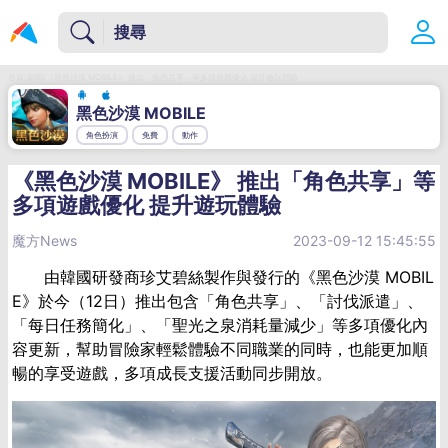
首頁/新聞/《黑色沙漠 MOBILE》 推出「角色共享」等多項遊戲優化 提升遊玩體驗
黑色沙漠 MOBILE
角色扮演
免費
動作
《黑色沙漠 MOBILE》 推出「角色共享」等
多項遊戲優化 提升遊玩體驗
魔方News
2023-09-12 15:45:55
由韓國研發商珍艾碧絲製作與發行的《黑色沙漠
MOBIL
E
》於今（
12
日）推出包含「角色共享」、「討伐派遣」、
「每日任務簡化」、「聖光之泉消耗量減少」等多項優化內
容更新，幫助冒險家輕鬆體驗不同職業的同時，也能更加順
暢的享受遊戲，多項成長支援活動同步開放。