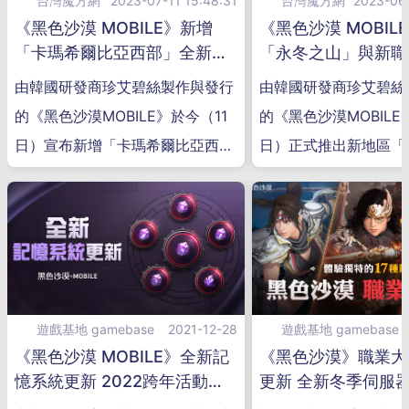
台灣魔方網
2023-07-11 15:48:31
台灣魔方網
2023-06-
《黑色沙漠 MOBILE》新增
《黑色沙漠 MOBIL
「卡瑪希爾比亞西部」全新地
「永冬之山」與新職
區 雪山的暴風雪活動同步推出
者」磅礡登場 更新 
由韓國研發商珍艾碧絲製作與發行
由韓國研發商珍艾碧絲
步開跑
的《黑色沙漠MOBILE》於今（11
的《黑色沙漠MOBILE
日）宣布新增「卡瑪希爾比亞西
日）正式推出新地區「
部」全新地區
與新職業「
遊戲基地 gamebase
2021-12-28
遊戲基地 gamebase
《黑色沙漠 MOBILE》全新記
《黑色沙漠》職業大
憶系統更新 2022跨年活動同
更新 全新冬季伺服
步展開