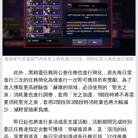
冒險家可派遣家門內未登入角色進行討伐，同時以登入角色進行遊戲
此外，黑精靈任務與公會任務也進行簡化，原先每日需
進行三次的任務簡化為僅進行一次即可獲得所有獎勵。為了
進入獲取更高經驗值「赫墩的領域」必須使用的「聖光之
泉」消耗量也進行調整，套用「光之加護」
1
階段時將不再需
要消耗聖光之泉，套用
2
階段與
3
階段時消耗量也將大幅減
少，減輕冒險家負擔。
即日起也將進行多項成長支援活動，活動期間完成特別
委託任務達指定次數可獲得「突破復原券」及「混沌的結
晶」等實用道具；每日完成知識成長任務可領「討伐推薦